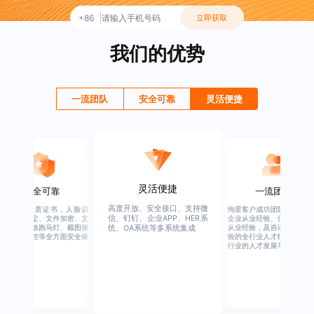
+86
立即获取
我们的优势
一流团队
安全可靠
灵活便捷
灵活便捷
安全可靠
一流团队
高度开放、安全接口、支持微
行业权威资质证书，人脸识
绚星客户成功团队，由有多
信、钉钉、企业APP、HER系
别、设备绑定、文件加密、文
企业从业经验、优秀培训机
档水印、播放跑马灯、截图保
从业经验，及咨询公司从业
统、OA系统等多系统集成
护、权限管控等全方面安全保
验的全行业人才组成，涉猎
障
行业的人才发展与培养模块