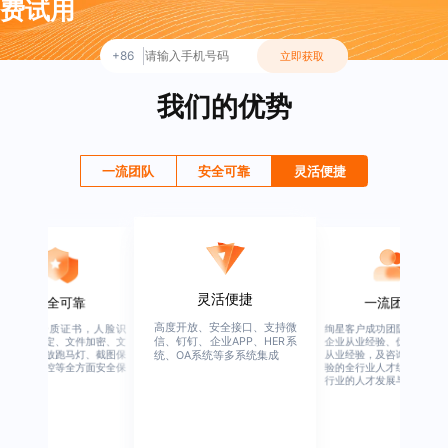
费试用
+86
立即获取
我们的优势
一流团队
安全可靠
灵活便捷
灵活便捷
安全可靠
一流团队
高度开放、安全接口、支持微
行业权威资质证书，人脸识
绚星客户成功团队，由有多
信、钉钉、企业APP、HER系
别、设备绑定、文件加密、文
企业从业经验、优秀培训机
档水印、播放跑马灯、截图保
从业经验，及咨询公司从业
统、OA系统等多系统集成
护、权限管控等全方面安全保
验的全行业人才组成，涉猎
障
行业的人才发展与培养模块