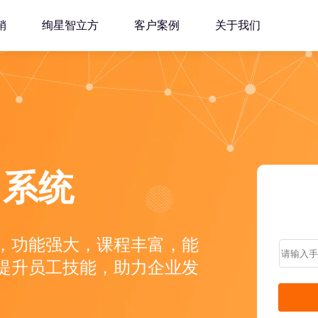
销
绚星智立方
客户案例
关于我们
训系统
，功能强大，课程丰富，能
提升员工技能，助力企业发