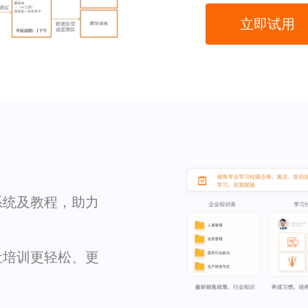
立即试用
系统及教程，助力
让培训更轻松、更