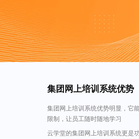
集团网上培训系统优势
集团网上培训系统优势明显，它
限制，让员工随时随地学习
云学堂的集团网上培训系统更是