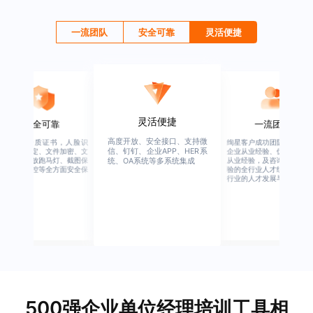
一流团队
安全可靠
灵活便捷
灵活便捷
安全可靠
一流团队
高度开放、安全接口、支持微
行业权威资质证书，人脸识
绚星客户成功团队，由有多
信、钉钉、企业APP、HER系
别、设备绑定、文件加密、文
企业从业经验、优秀培训机
档水印、播放跑马灯、截图保
从业经验，及咨询公司从业
统、OA系统等多系统集成
护、权限管控等全方面安全保
验的全行业人才组成，涉猎
障
行业的人才发展与培养模块
500强企业单位经理培训工具相