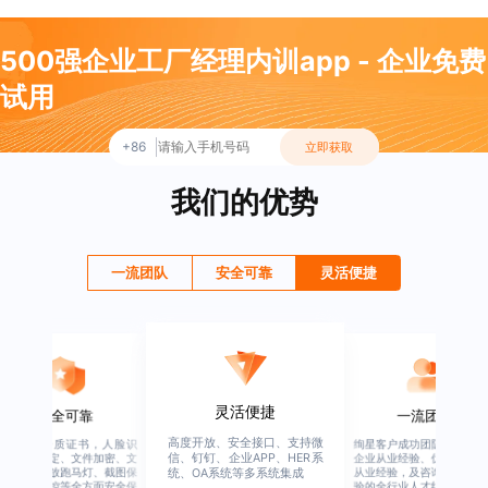
500强企业工厂经理内训app - 企业免费
试用
+86
立即获取
我们的优势
一流团队
安全可靠
灵活便捷
灵活便捷
安全可靠
一流团队
高度开放、安全接口、支持微
行业权威资质证书，人脸识
绚星客户成功团队，由有多
信、钉钉、企业APP、HER系
别、设备绑定、文件加密、文
企业从业经验、优秀培训机
档水印、播放跑马灯、截图保
从业经验，及咨询公司从业
统、OA系统等多系统集成
护、权限管控等全方面安全保
验的全行业人才组成，涉猎