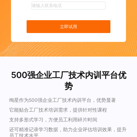
立即试用
500强企业工厂技术内训平台优
势
绚星作为500强企业工厂技术内训平台，优势显著
它能贴合工厂技术培训需求，提供针对性课程
支持多形式学习，方便员工利用碎片时间
还可精准记录学习数据，助力企业评估培训效果，提升
员工技术水平