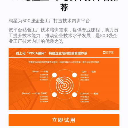
荐
绚星为500强企业工厂打造技术内训平台
该平台贴合工厂技术培训需求，提供专业课程，助力员
工提升技术能力，推动企业技术水平发展，是500强企
业工厂技术内训的优质之选
立即试用