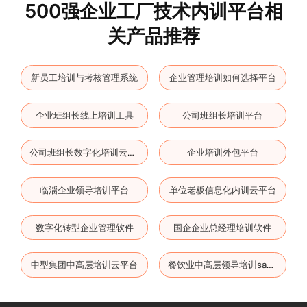
500强企业工厂技术内训平台相
关产品推荐
新员工培训与考核管理系统
企业管理培训如何选择平台
企业班组长线上培训工具
公司班组长培训平台
企业培训外包平台
公司班组长数字化培训云平台
临淄企业领导培训平台
单位老板信息化内训云平台
数字化转型企业管理软件
国企企业总经理培训软件
中型集团中高层培训云平台
餐饮业中高层领导培训saas平台