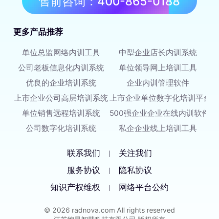
售前咨询：400-865-0188
更多产品推荐
单位总监网络内训工具
中型企业店长内训系统
公司老板信息化内训系统
单位领导网上培训工具
优良的企业培训系统
企业内训管理软件
上市企业公司高层培训系统
上市企业单位数字化培训平台
单位销售远程培训系统
500强企业企业在线内训软件
公司数字化培训系统
私企企业线上培训工具
联系我们
关注我们
|
服务协议
隐私协议
|
知识产权维权
网络平台公约
|
© 2026 radnova.com All rights reserved