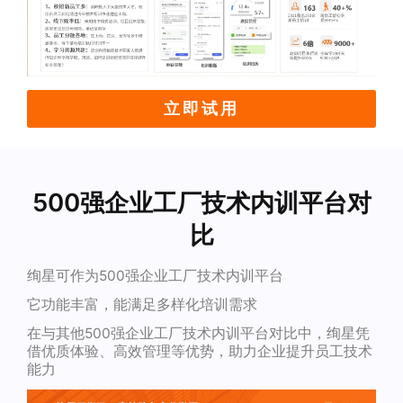
立即试用
500强企业工厂技术内训平台对
比
绚星可作为500强企业工厂技术内训平台
它功能丰富，能满足多样化培训需求
在与其他500强企业工厂技术内训平台对比中，绚星凭
借优质体验、高效管理等优势，助力企业提升员工技术
能力