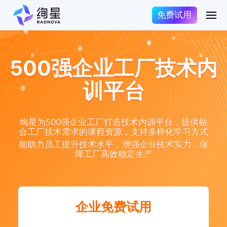
免费试用
500强企业工厂技术内
训平台
绚星为500强企业工厂打造技术内训平台，提供贴
合工厂技术需求的课程资源，支持多样化学习方式
能助力员工提升技术水平，增强企业技术实力，保
障工厂高效稳定生产
企业免费试用