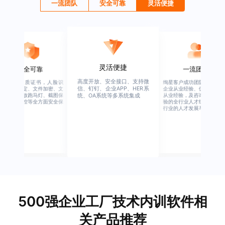
一流团队
安全可靠
灵活便捷
灵活便捷
安全可靠
一流团队
高度开放、安全接口、支持微
行业权威资质证书，人脸识
绚星客户成功团队，由有多
信、钉钉、企业APP、HER系
别、设备绑定、文件加密、文
企业从业经验、优秀培训机
档水印、播放跑马灯、截图保
从业经验，及咨询公司从业
统、OA系统等多系统集成
护、权限管控等全方面安全保
验的全行业人才组成，涉猎
障
行业的人才发展与培养模块
500强企业工厂技术内训软件相
关产品推荐