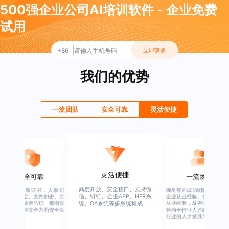
500强企业公司AI培训软件 - 企业免费
试用
+86
立即获取
我们的优势
一流团队
安全可靠
灵活便捷
灵活便捷
安全可靠
一流团队
高度开放、安全接口、支持微
行业权威资质证书，人脸识
绚星客户成功团队，由有多
信、钉钉、企业APP、HER系
别、设备绑定、文件加密、文
企业从业经验、优秀培训机
档水印、播放跑马灯、截图保
从业经验，及咨询公司从业
统、OA系统等多系统集成
护、权限管控等全方面安全保
验的全行业人才组成，涉猎
障
行业的人才发展与培养模块