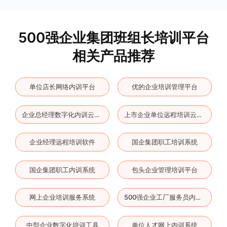
500强企业集团班组长培训平台
相关产品推荐
单位店长网络内训平台
优的企业培训管理平台
企业总经理数字化内训云平台
上市企业单位远程培训云平台
企业经理远程培训软件
国企集团职工培训系统
国企集团职工内训系统
包头企业管理培训平台
网上企业培训服务系统
500强企业工厂服务员内训系统
中型企业数字化培训工具
单位人才网上内训系统