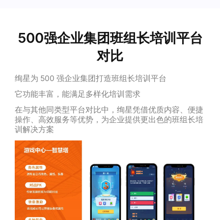
500强企业集团班组长培训平台
对比
绚星为 500 强企业集团打造班组长培训平台
它功能丰富，能满足多样化培训需求
在与其他同类型平台对比中，绚星凭借优质内容、便捷
操作、高效服务等优势，为企业提供更出色的班组长培
训解决方案