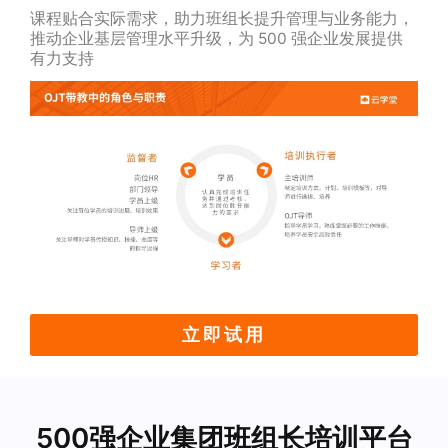
课程贴合实际需求，助力班组长提升管理与业务能力，
推动企业基层管理水平升级，为 500 强企业发展提供
有力支持
立即试用
500强企业集团班组长培训平台