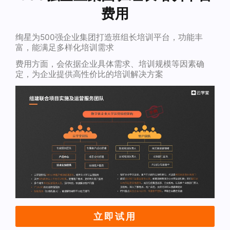
费用
绚星为500强企业集团打造班组长培训平台，功能丰
富，能满足多样化培训需求
费用方面，会依据企业具体需求、培训规模等因素确
定，为企业提供高性价比的培训解决方案
立即试用