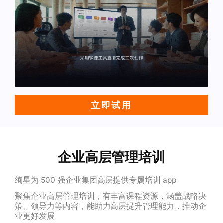
立即试用
企业高层管理培训
绚星为 500 强企业集团高层提供专属培训 app
聚焦企业高层管理培训，有丰富课程资源，涵盖战略决
策、领导力等内容，能助力高层提升管理能力，推动企
业更好发展