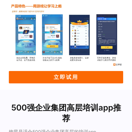
立即试用
500强企业集团高层培训app推
荐
绚星是适合500强企业集团高层的培训app