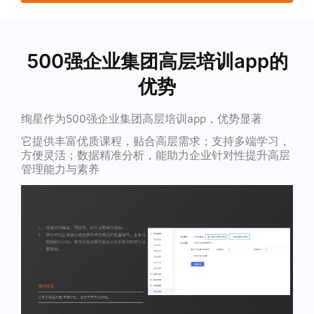
500强企业集团高层培训app的
优势
绚星作为500强企业集团高层培训app，优势显著
它提供丰富优质课程，贴合高层需求；支持多端学习，
方便灵活；数据精准分析，能助力企业针对性提升高层
管理能力与素养