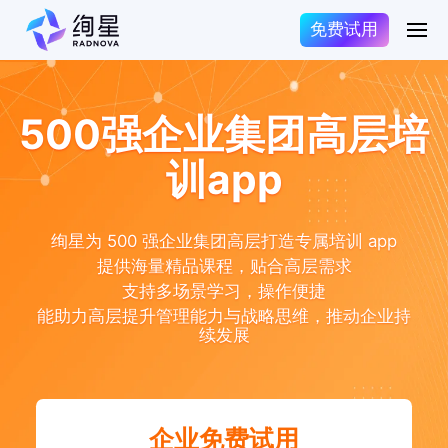
免费试用
500强企业集团高层培
训app
绚星为 500 强企业集团高层打造专属培训 app
提供海量精品课程，贴合高层需求
支持多场景学习，操作便捷
能助力高层提升管理能力与战略思维，推动企业持
续发展
企业免费试用