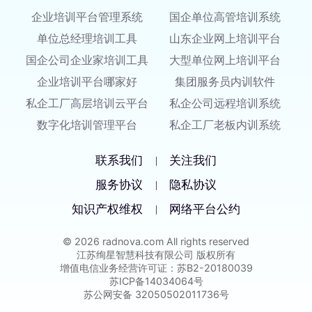
企业培训平台管理系统
国企单位高管培训系统
单位总经理培训工具
山东企业网上培训平台
国企公司企业家培训工具
大型单位网上培训平台
企业培训平台哪家好
集团服务员内训软件
私企工厂高层培训云平台
私企公司远程培训系统
数字化培训管理平台
私企工厂老板内训系统
联系我们
关注我们
|
服务协议
隐私协议
|
知识产权维权
网络平台公约
|
© 2026 radnova.com All rights reserved
江苏绚星智慧科技有限公司 版权所有
增值电信业务经营许可证：苏B2-20180039
苏ICP备14034064号
苏公网安备 32050502011736号