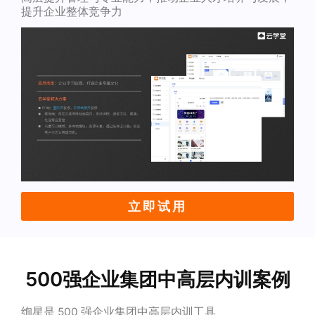
提升企业整体竞争力
立即试用
500强企业集团中高层内训案例
绚星是 500 强企业集团中高层内训工具