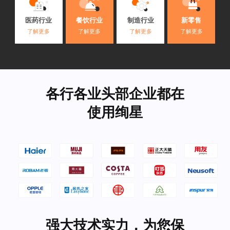
医药行业
餐饮行业
制造行业
新零售
了解更多
了解更多
了解更多
了解更多
各行各业头部企业都在
使用绚星
强大技术实力，为您保