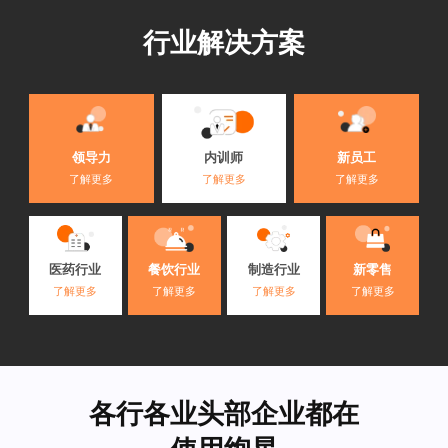
行业解决方案
内训师
领导力
新员工
了解更多
了解更多
了解更多
医药行业
餐饮行业
制造行业
新零售
了解更多
了解更多
了解更多
了解更多
各行各业头部企业都在