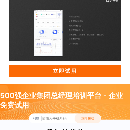
立即试用
500强企业集团总经理培训平台 - 企业
免费试用
+86
立即获取