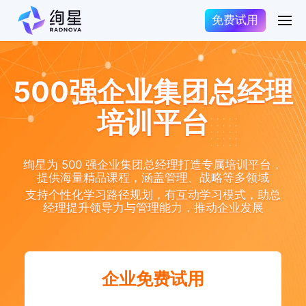
免费试用
500强企业集团总经理
培训平台
绚星为 500 强企业集团总经理打造专属培训平台，
提供海量精品课程，涵盖管理、战略等多领域
支持个性化学习路径规划，有互动学习模式，助总
经理提升领导力与管理能力，推动企业发展
企业免费试用