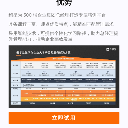
优势
绚星为 500 强企业集团总经理打造专属培训平台
具备课程丰富、师资优质特点，能精准匹配管理需求
采用智能技术，可提供个性化学习路径，助力总经理提
升管理能力，推动企业高效发展
立即试用