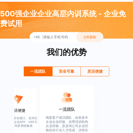
500强企业企业高层内训系统 - 企业免
费试用
+86
立即获取
我们的优势
一流团队
安全可靠
灵活便捷
一流团队
灵活便捷
绚星客户成功团队，由有多年
高度开放、安全接口、支持微
企业从业经验、优秀培训机构
信、钉钉、企业APP、HER系
统、OA系统等多系统集成
从业经验，及咨询公司从业经
验的全行业人才组成，涉猎全