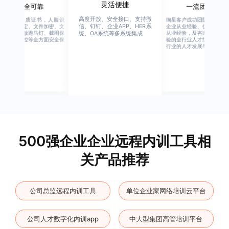
灵活便捷
安全可靠
一流团队
高度开放、安全接口、支持微
行业权威资质证书，人脸识
绚星客户成功团队，由有多
信、钉钉、企业APP、HER系
别、设备绑定、文件加密、文
企业从业经验、优秀培训机
档水印、播放跑马灯、截图保
从业经验，及咨询公司从业
统、OA系统等多系统集成
护、权限管控等全方面安全保
验的全行业人才组成，涉猎
障
行业的人才发展与培养模块
500强企业企业远程内训工具相
关产品推荐
公司总监远程内训工具
单位企业家网络培训云平台
公司人才数字化内训app
中大型集团高管培训平台