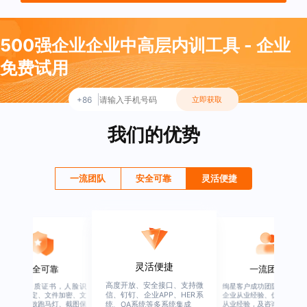
500强企业企业中高层内训工具 - 企业
免费试用
+86
立即获取
我们的优势
一流团队
安全可靠
灵活便捷
灵活便捷
安全可靠
一流团队
高度开放、安全接口、支持微
行业权威资质证书，人脸识
绚星客户成功团队，由有多
信、钉钉、企业APP、HER系
别、设备绑定、文件加密、文
企业从业经验、优秀培训机
档水印、播放跑马灯、截图保
从业经验，及咨询公司从业
统、OA系统等多系统集成