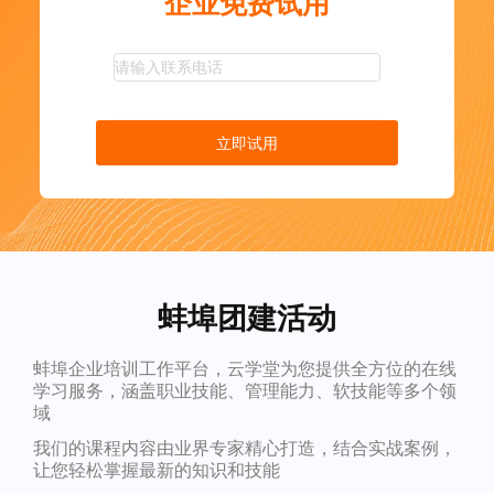
企业免费试用
立即试用
蚌埠团建活动
蚌埠企业培训工作平台，云学堂为您提供全方位的在线
学习服务，涵盖职业技能、管理能力、软技能等多个领
域
我们的课程内容由业界专家精心打造，结合实战案例，
让您轻松掌握最新的知识和技能