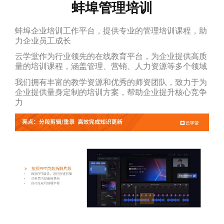
蚌埠管理培训
蚌埠企业培训工作平台，提供专业的管理培训课程，助
力企业员工成长
云学堂作为行业领先的在线教育平台，为企业提供高质
量的培训课程，涵盖管理、营销、人力资源等多个领域
我们拥有丰富的教学资源和优秀的师资团队，致力于为
企业提供量身定制的培训方案，帮助企业提升核心竞争
力