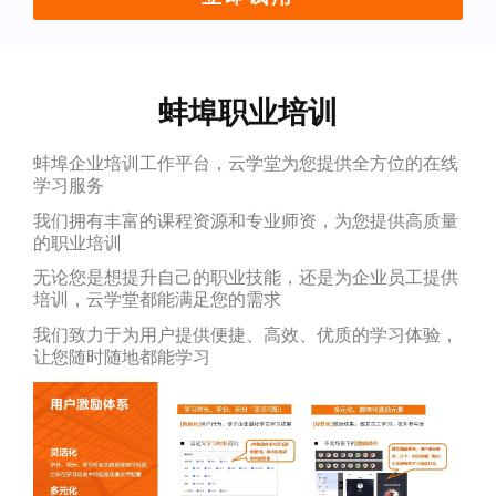
蚌埠职业培训
蚌埠企业培训工作平台，云学堂为您提供全方位的在线
学习服务
我们拥有丰富的课程资源和专业师资，为您提供高质量
的职业培训
无论您是想提升自己的职业技能，还是为企业员工提供
培训，云学堂都能满足您的需求
我们致力于为用户提供便捷、高效、优质的学习体验，
让您随时随地都能学习