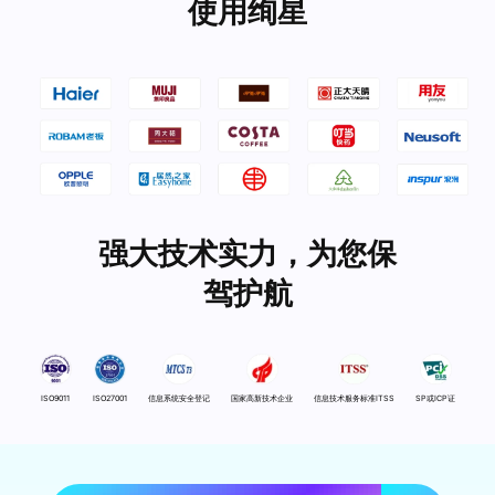
使用绚星
强大技术实力，为您保
驾护航
ISO9011
ISO27001
信息系统安全登记
国家高新技术企业
信息技术服务标准ITSS
SP或ICP证