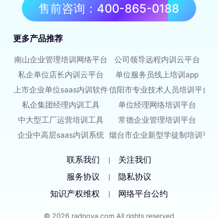
售前咨询：400-865-0188
更多产品推荐
南山企业管理培训网络平台
公司领导远程内训云平台
私企单位店长内训云平台
单位服务员线上培训app
上市企业单位saas内训软件
信阳市专业技术人员培训平台
私企集团经理内训工具
单位经理网络培训平台
中大型工厂运营培训工具
常德企业管理培训平台
企业中高层saas内训系统
烟台市企业新型学徒制培训平台
联系我们
关注我们
|
服务协议
隐私协议
|
知识产权维权
网络平台公约
|
© 2026 radnova.com All rights reserved