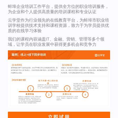
蚌埠企业培训工作平台，提供全方位的职业培训服务，
为企业和个人提供高质量的培训课程和专业认证
云学堂作为行业领先的在线教育平台，为蚌埠市职业培
训学校提供技术支持和课程资源，致力于为学员提供优
质的在线学习体验
我们的课程内容涵盖IT、金融、营销、管理等多个领
域，让学员在职业发展中获得更多机会和竞争力
立即试用