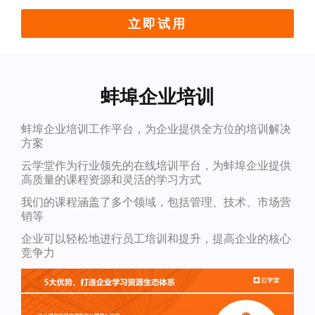
立即试用
蚌埠企业培训
蚌埠企业培训工作平台，为企业提供全方位的培训解决
方案
云学堂作为行业领先的在线培训平台，为蚌埠企业提供
高质量的课程资源和灵活的学习方式
我们的课程涵盖了多个领域，包括管理、技术、市场营
销等
企业可以轻松地进行员工培训和提升，提高企业的核心
竞争力