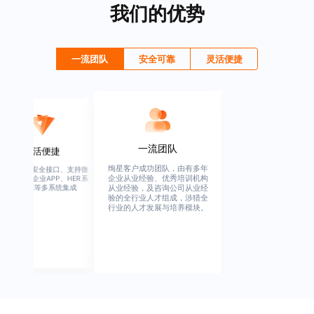
我们的优势
一流团队
安全可靠
灵活便捷
安全可靠
一流团队
灵活便捷
行业权威资质证书，人脸识
绚星客户成功团队，由有多年
高度开放、安全接口、支持
别、设备绑定、文件加密、文
企业从业经验、优秀培训机构
信、钉钉、企业APP、HER
从业经验，及咨询公司从业经
统、OA系统等多系统集成
档水印、播放跑马灯、截图保
验的全行业人才组成，涉猎全
护、权限管控等全方面安全保
行业的人才发展与培养模块。
障