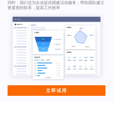
同时，我们也为企业提供团建活动服务，帮助团队建立
更紧密的联系，提高工作效率
立即试用