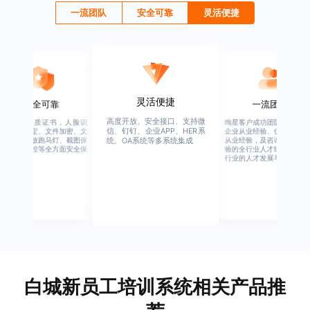
一流团队
安全可靠
灵活便捷
灵活便捷
安全可靠
一流团队
高度开放、安全接口、支持微
行业权威资质证书，人脸识
绚星客户成功团队，由有多
信、钉钉、企业APP、HER系
别、设备绑定、文件加密、文
企业从业经验、优秀培训机
档水印、播放跑马灯、截图保
从业经验，及咨询公司从业
统、OA系统等多系统集成
护、权限管控等全方面安全保
验的全行业人才组成，涉猎
障
行业的人才发展与培养模块
白城新员工培训系统相关产品推