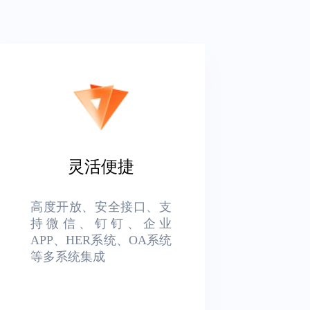
灵活便捷
高度开放、安全接口、支
持微信、钉钉、企业
APP、HER系统、OA系统
等多系统集成