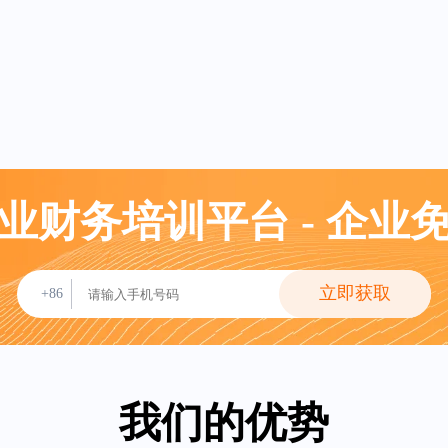
业财务培训平台 - 企业
立即获取
+86
我们的优势