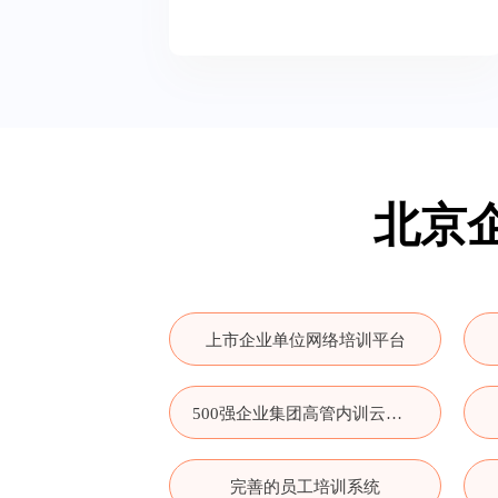
北京
上市企业单位网络培训平台
500强企业集团高管内训云平台
完善的员工培训系统