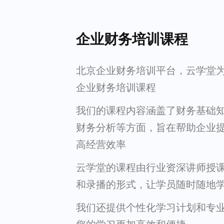
企业财务培训课程
北京企业财务培训平台，云学堂
企业财务培训课程
我们的课程内容涵盖了财务基础
财务分析等方面，旨在帮助企业
高经营效率
云学堂的课程由行业资深讲师授
和录播的形式，让学员随时随地
我们还提供个性化学习计划和专