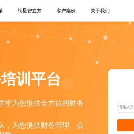
销
绚星智立方
客户案例
关于我们
务培训平台
学堂为您提供全方位的财务
队，为您提供财务管理、会