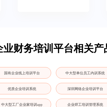
企业财务培训平台相关产
国有企业线上培训平台
中大型单位员工内训系统
优质企业培训系统
深圳网络企业培训平台
中大型工厂企业家培训app
企业焊工培训管理系统