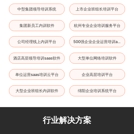
中型集团领导培训系统
上市企业班组长培训平台
集团新员工内训软件
杭州专业企业培训服务平台
公司经理线上内训平台
500强企业企业运营培训app
酒店高层领导培训saas软件
大型单位网络培训软件
单位运营saas培训云平台
企业高层培训平台
大型企业班组长内训软件
绵阳企业培训系统平台
行业解决方案