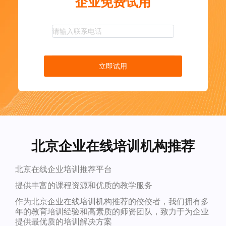
企业免费试用
立即试用
北京企业在线培训机构推荐
北京在线企业培训推荐平台
提供丰富的课程资源和优质的教学服务
作为北京企业在线培训机构推荐的佼佼者，我们拥有多
年的教育培训经验和高素质的师资团队，致力于为企业
提供最优质的培训解决方案