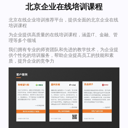
北京企业在线培训课程
北京在线企业培训推荐平台，提供全面的北京企业在线
培训课程
为企业提供高质量的在线培训课程，涵盖IT、金融、管
理等多个领域
我们拥有专业的师资团队和先进的教学技术，为企业提
供个性化的培训服务，帮助企业提高员工的技能和素
质，提升企业的竞争力