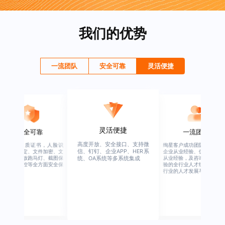
我们的优势
一流团队
安全可靠
灵活便捷
灵活便捷
安全可靠
一流团队
高度开放、安全接口、支持微
行业权威资质证书，人脸识
绚星客户成功团队，由有多
信、钉钉、企业APP、HER系
别、设备绑定、文件加密、文
企业从业经验、优秀培训机
档水印、播放跑马灯、截图保
从业经验，及咨询公司从业
统、OA系统等多系统集成
护、权限管控等全方面安全保
验的全行业人才组成，涉猎
障
行业的人才发展与培养模块