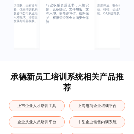
行业权威资质证书，人脸识
绚星客户成功团队，由有多年
高度开放、安全接口、支持
别、设备绑定、文件加密、文
企业从业经验、优秀培训机构
信、钉钉、企业APP、HER
从业经验，及咨询公司从业经
统、OA系统等多系统集成
档水印、播放跑马灯、截图保
验的全行业人才组成，涉猎全
护、权限管控等全方面安全保
行业的人才发展与培养模块。
障
承德新员工培训系统相关产品推
荐
上市企业人才培训工具
上海电商企业培训平台
企业从业人员培训平台
中型企业销售内训系统