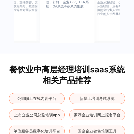
信、钉钉、企业APP、HER系
别、设备绑定、文件加密、文
企业从业经验、优秀培训机
档水印、播放跑马灯、截图保
从业经验，及咨询公司从业
统、OA系统等多系统集成
护、权限管控等全方面安全保
验的全行业人才组成，涉猎
障
行业的人才发展与培养模块
餐饮业中高层经理培训saas系统
相关产品推荐
公司职工在线内训平台
新员工培训考试系统
上市企业公司总监培训app
罗湖企业培训网上报名平台
单位服务员数字化培训平台
国企企业销售培训工具