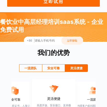
立即试用
餐饮业中高层经理培训saas系统 - 企业
免费试用
+86
立即获取
我们的优势
一流团队
安全可靠
灵活便捷
灵活便捷
安全可靠
一流团队
高度开放、安全接口、支持微
行业权威资质证书，人脸识
绚星客户成功团队，由有多