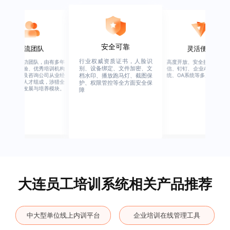
安全可靠
一流团队
灵活便捷
行业权威资质证书，人脸识
绚星客户成功团队，由有多年
高度开放、安全接口、支持
别、设备绑定、文件加密、文
企业从业经验、优秀培训机构
信、钉钉、企业APP、HER
从业经验，及咨询公司从业经
统、OA系统等多系统集成
档水印、播放跑马灯、截图保
验的全行业人才组成，涉猎全
护、权限管控等全方面安全保
行业的人才发展与培养模块。
障
大连员工培训系统相关产品推荐
中大型单位线上内训平台
企业培训在线管理工具