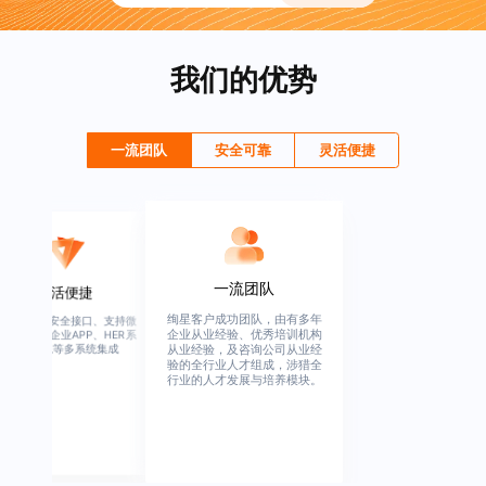
我们的优势
一流团队
安全可靠
灵活便捷
安全可靠
一流团队
灵活便捷
行业权威资质证书，人脸识
绚星客户成功团队，由有多年
高度开放、安全接口、支持
别、设备绑定、文件加密、文
企业从业经验、优秀培训机构
信、钉钉、企业APP、HER
从业经验，及咨询公司从业经
统、OA系统等多系统集成
档水印、播放跑马灯、截图保
验的全行业人才组成，涉猎全
护、权限管控等全方面安全保
行业的人才发展与培养模块。
障