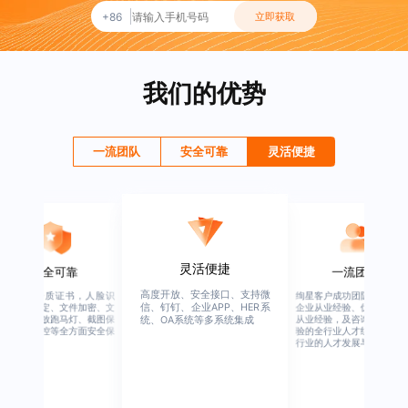
+86
立即获取
我们的优势
一流团队
安全可靠
灵活便捷
灵活便捷
安全可靠
一流团队
高度开放、安全接口、支持微
行业权威资质证书，人脸识
绚星客户成功团队，由有多
信、钉钉、企业APP、HER系
别、设备绑定、文件加密、文
企业从业经验、优秀培训机
档水印、播放跑马灯、截图保
从业经验，及咨询公司从业
统、OA系统等多系统集成
护、权限管控等全方面安全保
验的全行业人才组成，涉猎
障
行业的人才发展与培养模块