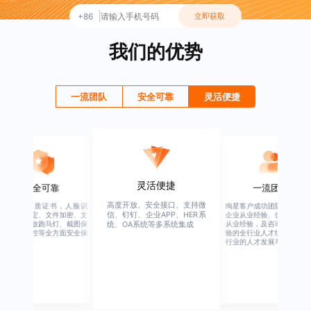
+86
立即获取
我们的优势
一流团队
安全可靠
灵活便捷
灵活便捷
安全可靠
一流团队
高度开放、安全接口、支持微
行业权威资质证书，人脸识
绚星客户成功团队，由有多
信、钉钉、企业APP、HER系
别、设备绑定、文件加密、文
企业从业经验、优秀培训机
档水印、播放跑马灯、截图保
从业经验，及咨询公司从业
统、OA系统等多系统集成
护、权限管控等全方面安全保
验的全行业人才组成，涉猎
障
行业的人才发展与培养模块