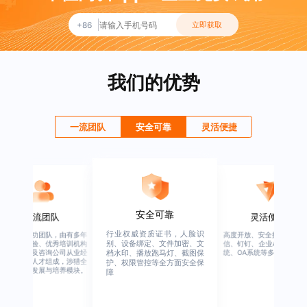
+86
立即获取
我们的优势
一流团队
安全可靠
灵活便捷
安全可靠
一流团队
灵活便捷
行业权威资质证书，人脸识
绚星客户成功团队，由有多年
高度开放、安全接口、支持
别、设备绑定、文件加密、文
企业从业经验、优秀培训机构
信、钉钉、企业APP、HER
从业经验，及咨询公司从业经
统、OA系统等多系统集成
档水印、播放跑马灯、截图保
验的全行业人才组成，涉猎全
护、权限管控等全方面安全保
行业的人才发展与培养模块。
障