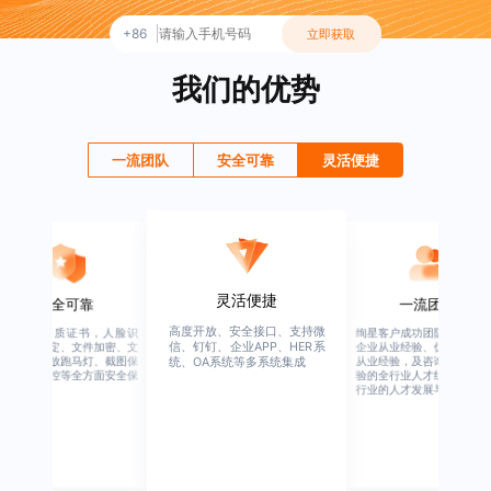
+86
立即获取
我们的优势
一流团队
安全可靠
灵活便捷
灵活便捷
安全可靠
一流团队
高度开放、安全接口、支持微
行业权威资质证书，人脸识
绚星客户成功团队，由有多
信、钉钉、企业APP、HER系
别、设备绑定、文件加密、文
企业从业经验、优秀培训机
档水印、播放跑马灯、截图保
从业经验，及咨询公司从业
统、OA系统等多系统集成
护、权限管控等全方面安全保
验的全行业人才组成，涉猎
障
行业的人才发展与培养模块