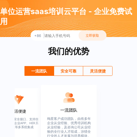
单位运营saas培训云平台 - 企业免费试
用
+86
立即获取
我们的优势
一流团队
安全可靠
灵活便捷
安全可靠
一流团队
灵活便捷
行业权威资质证书，人脸识
绚星客户成功团队，由有多年
高度开放、安全接口、支
别、设备绑定、文件加密、文
企业从业经验、优秀培训机构
信、钉钉、企业APP、HE
统、OA系统等多系统集成
从业经验，及咨询公司从业经
档水印、播放跑马灯、截图保
验的全行业人才组成，涉猎全
护、权限管控等全方面安全保
行业的人才发展与培养模块。
障