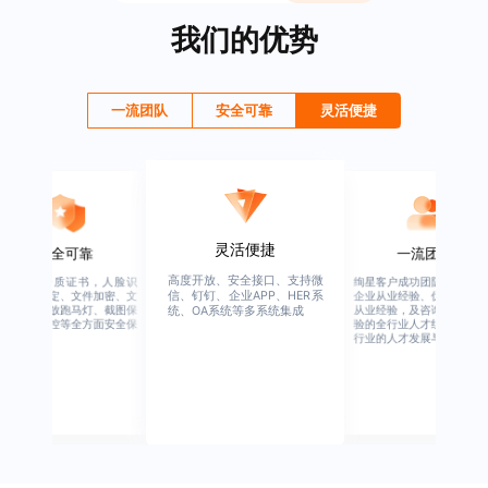
我们的优势
一流团队
安全可靠
灵活便捷
灵活便捷
安全可靠
一流团队
高度开放、安全接口、支持微
行业权威资质证书，人脸识
绚星客户成功团队，由有多
信、钉钉、企业APP、HER系
别、设备绑定、文件加密、文
企业从业经验、优秀培训机
档水印、播放跑马灯、截图保
从业经验，及咨询公司从业
统、OA系统等多系统集成
护、权限管控等全方面安全保
验的全行业人才组成，涉猎
障
行业的人才发展与培养模块