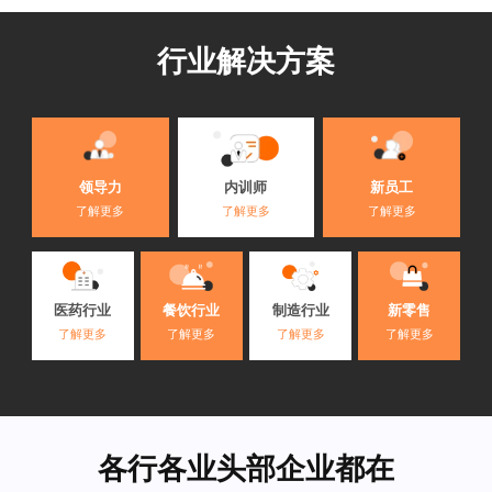
行业解决方案
内训师
领导力
新员工
了解更多
了解更多
了解更多
医药行业
餐饮行业
制造行业
新零售
了解更多
了解更多
了解更多
了解更多
各行各业头部企业都在