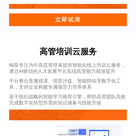
立即试用
高管培训云服务
绚星专注为中高层管理者提供智能化线上培训云服务，
通过AI驱动的人才发展平台实现高管能力精准提升
平台整合直播授课、情景沙盘、智能陪练等数字化工
具，支持企业构建专属领导力培养体系
基于组织战略的智能学习推荐引擎，帮助高管团队高效
完成数字化转型所需的知识储备与技能升级