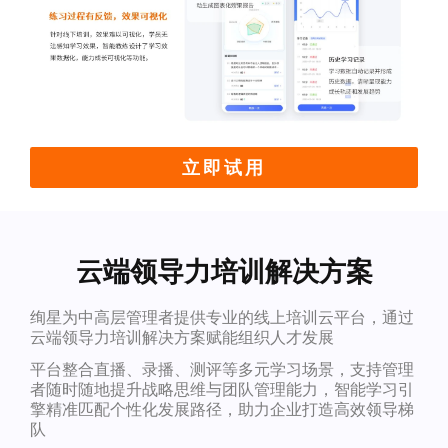
立即试用
云端领导力培训解决方案
绚星为中高层管理者提供专业的线上培训云平台，通过
云端领导力培训解决方案赋能组织人才发展
平台整合直播、录播、测评等多元学习场景，支持管理
者随时随地提升战略思维与团队管理能力，智能学习引
擎精准匹配个性化发展路径，助力企业打造高效领导梯
队