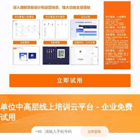
立即试用
单位中高层线上培训云平台 - 企业免费
试用
+86
立即获取