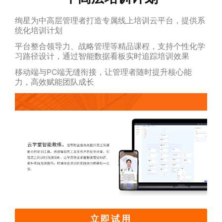
绚星为中高层管理者打造专属线上培训云平台，提供系
统化培训计划
平台整合领导力、战略管理等精品课程，支持个性化学
习路径设计，通过智能数据看板实时追踪培训效果
移动端与PC端无缝衔接，让管理者随时提升核心能
力，高效赋能团队成长
立即试用