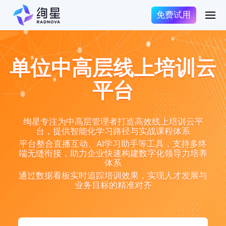
免费试用
单位中高层线上培训云
平台
绚星专注为中高层管理者打造高效线上培训云平
台，提供智能化学习路径与实战课程体系
平台整合直播互动、AI学习助手等工具，支持多终
端无缝衔接，助力企业快速构建数字化领导力培养
体系
通过数据看板实时追踪培训效果，实现人才发展与
业务目标的精准对齐