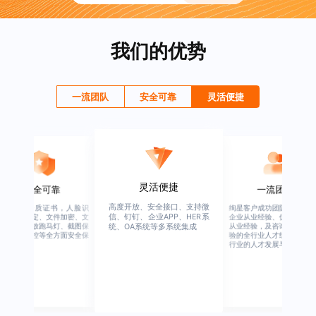
我们的优势
一流团队
安全可靠
灵活便捷
灵活便捷
安全可靠
一流团队
高度开放、安全接口、支持微
行业权威资质证书，人脸识
绚星客户成功团队，由有多
信、钉钉、企业APP、HER系
别、设备绑定、文件加密、文
企业从业经验、优秀培训机
档水印、播放跑马灯、截图保
从业经验，及咨询公司从业
统、OA系统等多系统集成
护、权限管控等全方面安全保
验的全行业人才组成，涉猎
障
行业的人才发展与培养模块