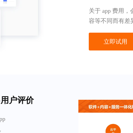
关于 app 费
容等不同而有差
立即试用
p用户评价
pp
求