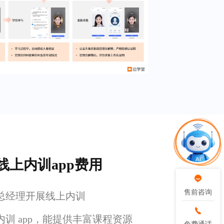
线上内训app费用
售前咨询
售前咨询
总经理开展线上内训
训 app，能提供丰富课程资源