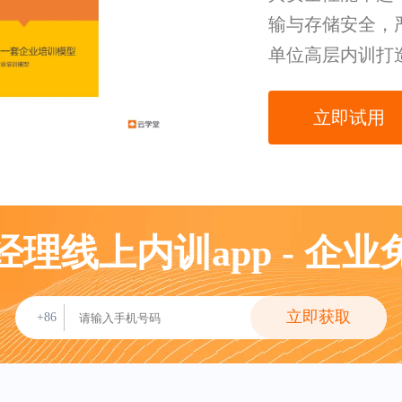
输与存储安全，
单位高层内训打
立即试用
理线上内训app - 企
立即获取
+86