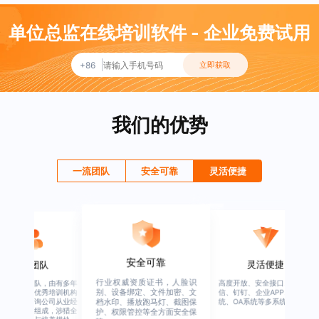
单位总监在线培训软件 - 企业免费试用
+86
立即获取
我们的优势
一流团队
安全可靠
灵活便捷
灵活便捷
安全可靠
一流团队
高度开放、安全接口、支持微
行业权威资质证书，人脸识
绚星客户成功团队，由有多
信、钉钉、企业APP、HER系
别、设备绑定、文件加密、文
企业从业经验、优秀培训机
档水印、播放跑马灯、截图保
从业经验，及咨询公司从业
统、OA系统等多系统集成
护、权限管控等全方面安全保
验的全行业人才组成，涉猎