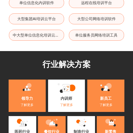
单位信息化内训软件
远程在线培训平台
大型集团AI培训云平台
大型公司网络培训软件
单位服务员网络培训工具
中大型单位信息化培训云平台
行业解决方案
内训师
领导力
新员工
了解更多
了解更多
了解更多
医药行业
餐饮行业
制造行业
新零售