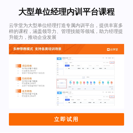
大型单位经理内训平台课程
云学堂为大型单位经理打造专属内训平台，提供丰富多
样的课程，涵盖领导力、管理技能等领域，助力经理提
升能力，推动企业发展
立即试用