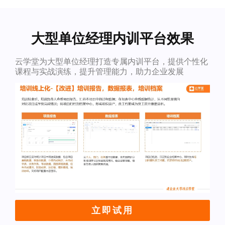
大型单位经理内训平台效果
云学堂为大型单位经理打造专属内训平台，提供个性化
课程与实战演练，提升管理能力，助力企业发展
立即试用