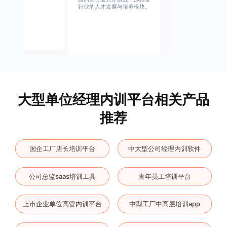
行业的人才发展与培养模块。
障
大型单位经理内训平台相关产品
推荐
国企工厂店长培训平台
中大型公司经理内训软件
公司总监saas培训工具
青年员工培训平台
上市企业单位高管内训平台
中型工厂中高层培训app