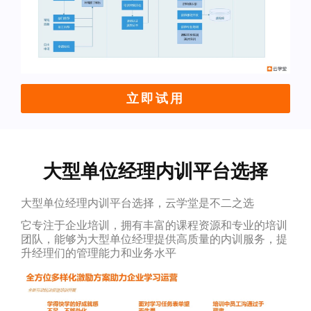
立即试用
大型单位经理内训平台选择
大型单位经理内训平台选择，云学堂是不二之选
它专注于企业培训，拥有丰富的课程资源和专业的培训
团队，能够为大型单位经理提供高质量的内训服务，提
升经理们的管理能力和业务水平