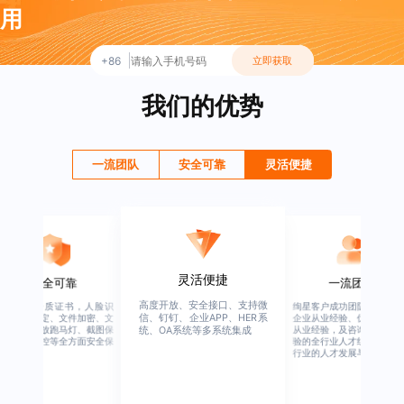
用
+86
立即获取
我们的优势
一流团队
安全可靠
灵活便捷
灵活便捷
一流团队
可靠
高度开放、安全接口、支持微
绚星客户成功团队，由有多年
证书，人脸识
信、钉钉、企业APP、HER系
企业从业经验、优秀培训机构
文件加密、文
马灯、截图保
从业经验，及咨询公司从业经
统、OA系统等多系统集成
全方面安全保
验的全行业人才组成，涉猎全
行业的人才发展与培养模块。