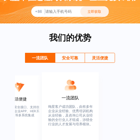
+86
立即获取
我们的优势
一流团队
安全可靠
灵活便捷
一流团队
灵活便捷
绚星客户成功团队，由有多年
高度开放、安全接口、支持微
企业从业经验、优秀培训机构
信、钉钉、企业APP、HER系
统、OA系统等多系统集成
从业经验，及咨询公司从业经
验的全行业人才组成，涉猎全
行业的人才发展与培养模块。