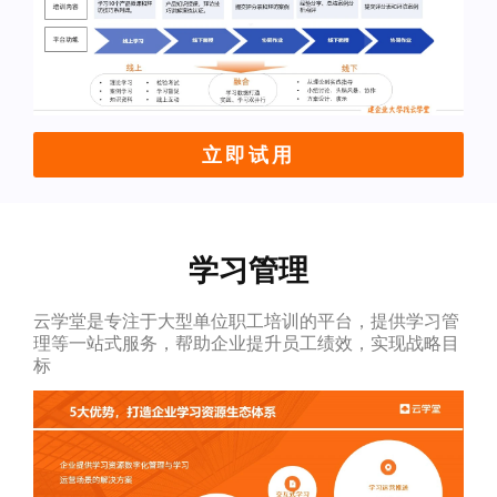
立即试用
学习管理
云学堂是专注于大型单位职工培训的平台，提供学习管
理等一站式服务，帮助企业提升员工绩效，实现战略目
标