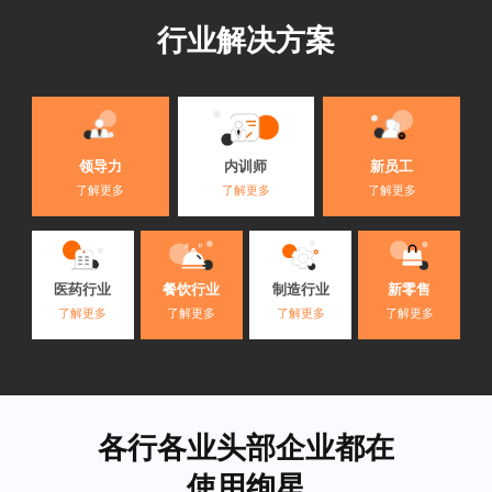
行业解决方案
内训师
领导力
新员工
了解更多
了解更多
了解更多
医药行业
餐饮行业
制造行业
新零售
了解更多
了解更多
了解更多
了解更多
各行各业头部企业都在
使用绚星