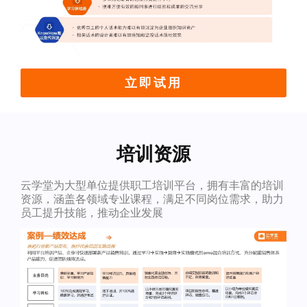
立即试用
培训资源
云学堂为大型单位提供职工培训平台，拥有丰富的培训
资源，涵盖各领域专业课程，满足不同岗位需求，助力
员工提升技能，推动企业发展