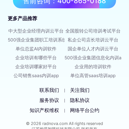
售前咨询：400-865-0188
更多产品推荐
中大型企业经理内训云平台
全国股转公司培训考试平台
500强企业集团职工培训系统
私企公司店长培训云平台
单位总监AI内训软件
国企单位人才内训云平台
企业培训有哪些平台
500强企业集团信息化内训app
企业培训哪家好平台
企业用的培训软件
公司销售saas内训app
单位高管saas培训app
联系我们
关注我们
|
服务协议
隐私协议
|
知识产权维权
网络平台公约
|
© 2026 radnova.com All rights reserved
江苏绚星智慧科技有限公司 版权所有