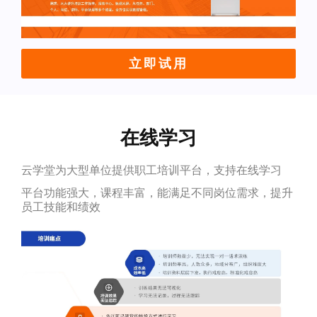
立即试用
在线学习
云学堂为大型单位提供职工培训平台，支持在线学习
平台功能强大，课程丰富，能满足不同岗位需求，提升
员工技能和绩效