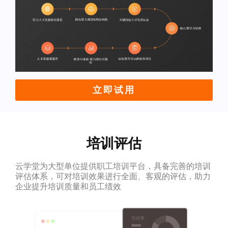
立即试用
培训评估
云学堂为大型单位提供职工培训平台，具备完善的培训
评估体系，可对培训效果进行全面、客观的评估，助力
企业提升培训质量和员工绩效