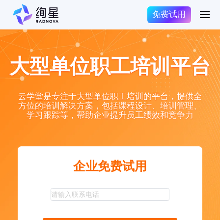
免费试用
大型单位职工培训平台
云学堂是专注于大型单位职工培训的平台，提供全
方位的培训解决方案，包括课程设计、培训管理、
学习跟踪等，帮助企业提升员工绩效和竞争力
企业免费试用