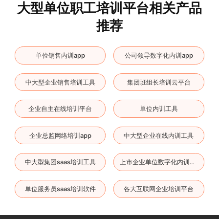
大型单位职工培训平台相关产品
推荐
单位销售内训app
公司领导数字化内训app
中大型企业销售培训工具
集团班组长培训云平台
企业自主在线培训平台
单位内训工具
企业总监网络培训app
中大型企业在线内训工具
中大型集团saas培训工具
上市企业单位数字化内训软件
单位服务员saas培训软件
各大互联网企业培训平台