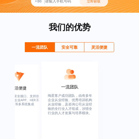
+86
立即获取
我们的优势
一流团队
安全可靠
灵活便捷
一流团队
灵活便捷
绚星客户成功团队，由有多年
高度开放、安全接口、支持微
企业从业经验、优秀培训机构
信、钉钉、企业APP、HER系
统、OA系统等多系统集成
从业经验，及咨询公司从业经
验的全行业人才组成，涉猎全
行业的人才发展与培养模块。