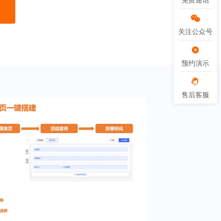
免费通话
免费通话
关注公众号
关注公众号
预约演示
预约演示
售后客服
售后客服