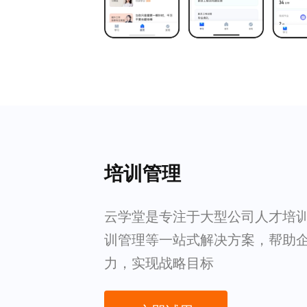
培训管理
云学堂是专注于大型公司人才培
训管理等一站式解决方案，帮助
力，实现战略目标