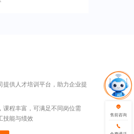
司提供人才培训平台，助力企业提
，课程丰富，可满足不同岗位需
售前咨询
售前咨询
工技能与绩效