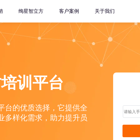
销
绚星智立方
客户案例
关于我们
才培训平台
平台的优质选择，它提供全
业多样化需求，助力提升员