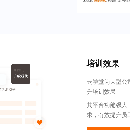
培训效果
云学堂为大型公
升培训效果
其平台功能强大
求，有效提升员