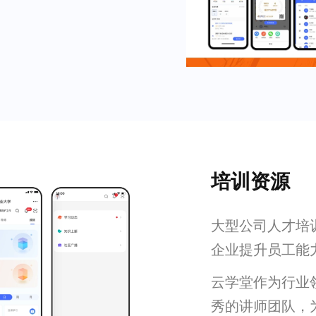
培训资源
大型公司人才培
企业提升员工能
云学堂作为行业
秀的讲师团队，