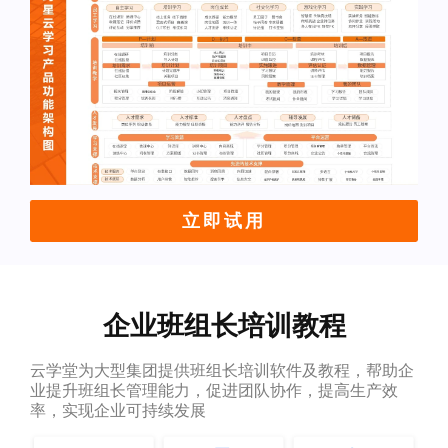
立即试用
企业班组长培训教程
云学堂为大型集团提供班组长培训软件及教程，帮助企
业提升班组长管理能力，促进团队协作，提高生产效
率，实现企业可持续发展