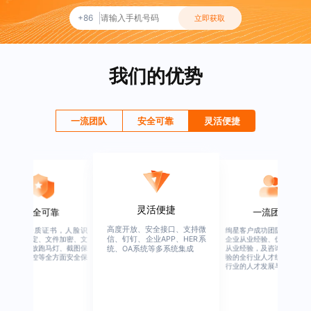
+86
立即获取
我们的优势
一流团队
安全可靠
灵活便捷
灵活便捷
安全可靠
一流团队
高度开放、安全接口、支持微
行业权威资质证书，人脸识
绚星客户成功团队，由有多
信、钉钉、企业APP、HER系
别、设备绑定、文件加密、文
企业从业经验、优秀培训机
档水印、播放跑马灯、截图保
从业经验，及咨询公司从业
统、OA系统等多系统集成
护、权限管控等全方面安全保
验的全行业人才组成，涉猎
障
行业的人才发展与培养模块