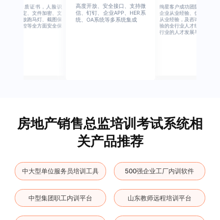
高度开放、安全接口、支持微
行业权威资质证书，人脸识
绚星客户成功团队，由有多
信、钉钉、企业APP、HER系
别、设备绑定、文件加密、文
企业从业经验、优秀培训机
档水印、播放跑马灯、截图保
从业经验，及咨询公司从业
统、OA系统等多系统集成
护、权限管控等全方面安全保
验的全行业人才组成，涉猎
障
行业的人才发展与培养模块
房地产销售总监培训考试系统相
关产品推荐
中大型单位服务员培训工具
500强企业工厂内训软件
中型集团职工内训平台
山东教师远程培训平台