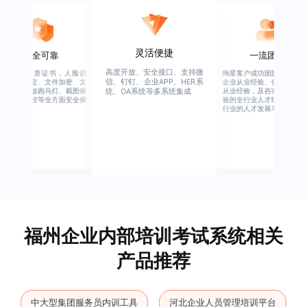
灵活便捷
安全可靠
一流团队
高度开放、安全接口、支持微
行业权威资质证书，人脸识
绚星客户成功团队，由有多
信、钉钉、企业APP、HER系
别、设备绑定、文件加密、文
企业从业经验、优秀培训机
档水印、播放跑马灯、截图保
从业经验，及咨询公司从业
统、OA系统等多系统集成
护、权限管控等全方面安全保
验的全行业人才组成，涉猎
障
行业的人才发展与培养模块
福州企业内部培训考试系统相关
产品推荐
中大型集团服务员内训工具
河北企业人员管理培训平台