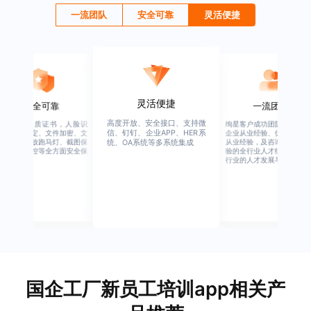
一流团队
安全可靠
灵活便捷
灵活便捷
安全可靠
一流团队
高度开放、安全接口、支持微
行业权威资质证书，人脸识
绚星客户成功团队，由有多
信、钉钉、企业APP、HER系
别、设备绑定、文件加密、文
企业从业经验、优秀培训机
档水印、播放跑马灯、截图保
从业经验，及咨询公司从业
统、OA系统等多系统集成
护、权限管控等全方面安全保
验的全行业人才组成，涉猎
障
行业的人才发展与培养模块
国企工厂新员工培训app相关产