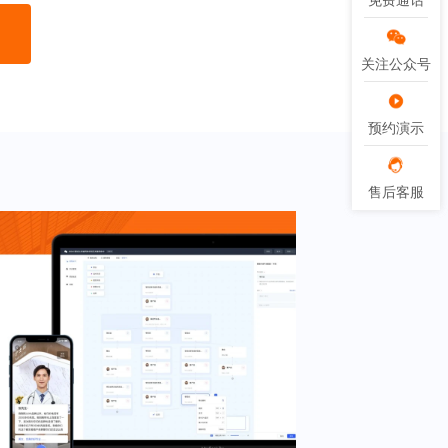
免费通话
免费通话
关注公众号
关注公众号
预约演示
预约演示
售后客服
售后客服