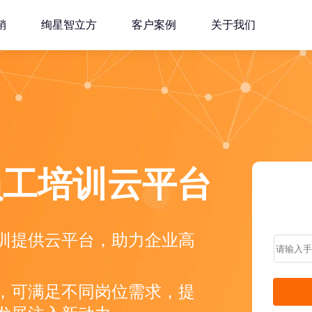
销
绚星智立方
客户案例
关于我们
员工培训云平台
训提供云平台，助力企业高
，可满足不同岗位需求，提