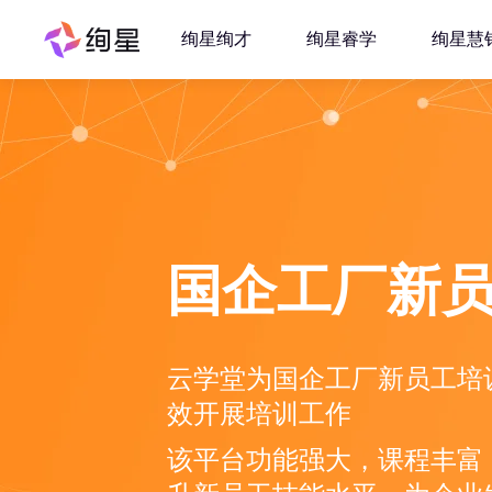
绚星绚才
绚星睿学
绚星慧
国企工厂新
云学堂为国企工厂新员工培
效开展培训工作
该平台功能强大，课程丰富