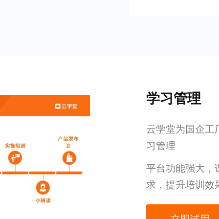
学习管理
云学堂为国企工
习管理
平台功能强大，
求，提升培训效