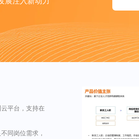
发展注入新动力
训云平台，支持在
足不同岗位需求，