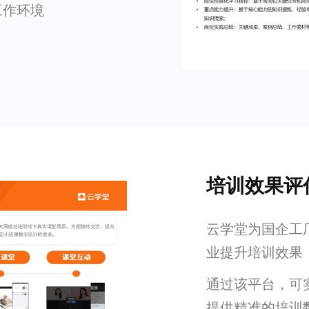
工作环境
培训效果评
云学堂为国企工
业提升培训效果
通过该平台，可
提供精准的培训