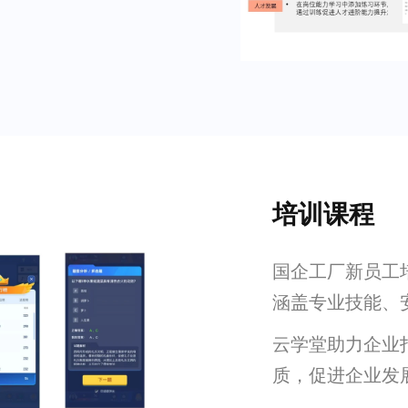
培训课程
国企工厂新员工
涵盖专业技能、
云学堂助力企业
质，促进企业发