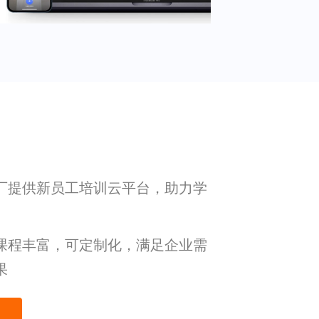
厂提供新员工培训云平台，助力学
课程丰富，可定制化，满足企业需
果