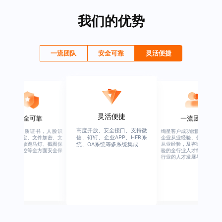
我们的优势
一流团队
安全可靠
灵活便捷
灵活便捷
安全可靠
一流团队
高度开放、安全接口、支持微
行业权威资质证书，人脸识
绚星客户成功团队，由有多
信、钉钉、企业APP、HER系
别、设备绑定、文件加密、文
企业从业经验、优秀培训机
档水印、播放跑马灯、截图保
从业经验，及咨询公司从业
统、OA系统等多系统集成
护、权限管控等全方面安全保
验的全行业人才组成，涉猎
障
行业的人才发展与培养模块