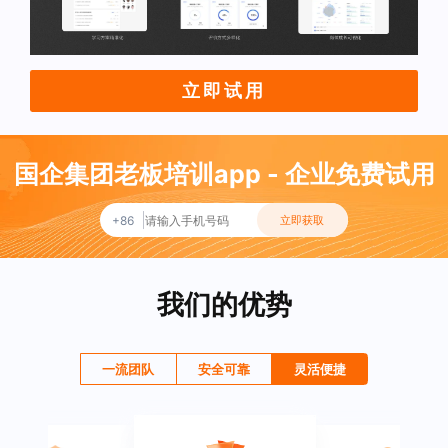
立即试用
国企集团老板培训app - 企业免费试用
+86
立即获取
我们的优势
一流团队
安全可靠
灵活便捷