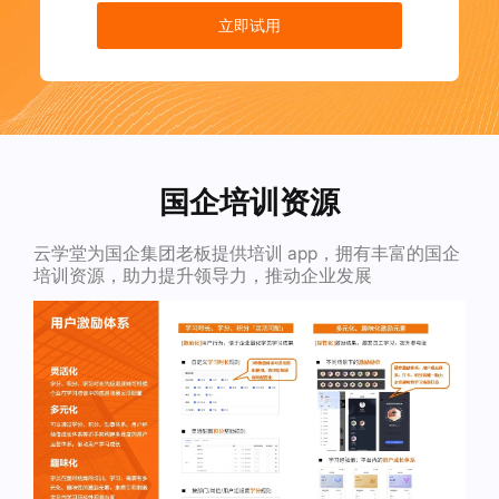
立即试用
国企培训资源
云学堂为国企集团老板提供培训 app，拥有丰富的国企
培训资源，助力提升领导力，推动企业发展