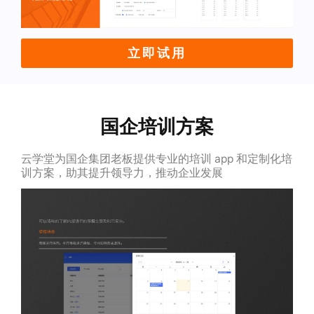
立即试用
国企培训方案
云学堂为国企集团老板提供专业的培训 app 和定制化培
训方案，助其提升领导力，推动企业发展