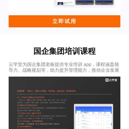
立即试用
国企集团培训课程
云学堂为国企集团老板提供专业培训 app，课程涵盖领
导力、战略规划等，助力提升管理能力，推动企业发展