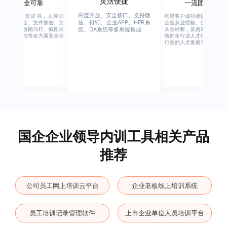
灵活便捷
安全可靠
一流团队
高度开放、安全接口、支持微
行业权威资质证书，人脸识
绚星客户成功团队，由有多
信、钉钉、企业APP、HER系
别、设备绑定、文件加密、文
企业从业经验、优秀培训机
档水印、播放跑马灯、截图保
从业经验，及咨询公司从业
统、OA系统等多系统集成
护、权限管控等全方面安全保
验的全行业人才组成，涉猎
障
行业的人才发展与培养模块
国企企业领导内训工具相关产品
推荐
公司员工网上培训云平台
企业老板线上培训系统
员工培训记录管理软件
上市企业单位人员培训平台