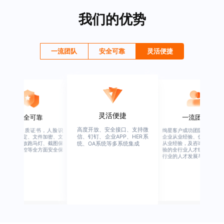
我们的优势
一流团队
安全可靠
灵活便捷
灵活便捷
安全可靠
一流团队
高度开放、安全接口、支持微
行业权威资质证书，人脸识
绚星客户成功团队，由有多
信、钉钉、企业APP、HER系
别、设备绑定、文件加密、文
企业从业经验、优秀培训机
档水印、播放跑马灯、截图保
从业经验，及咨询公司从业
统、OA系统等多系统集成
护、权限管控等全方面安全保
验的全行业人才组成，涉猎
障
行业的人才发展与培养模块